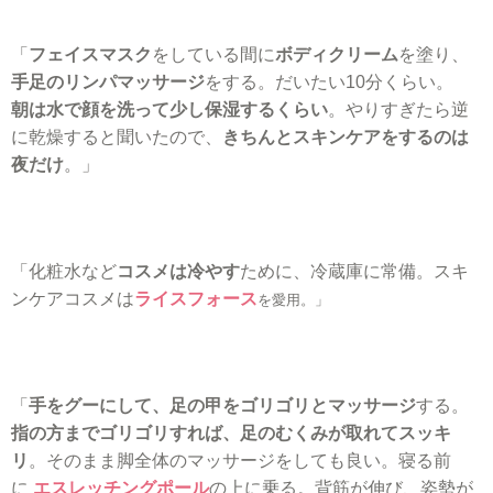
「
フェイスマスク
をしている間に
ボディクリーム
を塗り、
手足のリンパマッサージ
をする。だいたい10分くらい。
朝は水で顔を洗って少し保湿するくらい
。やりすぎたら逆
に乾燥すると聞いたので、
きちんとスキンケアをするのは
夜だけ
。」
「化粧水など
コスメは冷やす
ために、冷蔵庫に常備。スキ
ンケアコスメは
ライスフォース
を愛用。」
「
手をグーにして、足の甲をゴリゴリとマッサージ
する。
指の方までゴリゴリすれば、足のむくみが取れてスッキ
リ
。そのまま脚全体のマッサージをしても良い。
寝る前
に
エスレッチングポール
の上に乗る。背筋が伸び、姿勢が