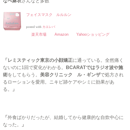
なべ麻衣
さんなど多数
フェイスマスク ルルルン
posted with
カエレバ
楽天市場
Amazon
Yahooショッピング
「レミスティック東京の小顔矯正
に通っている。全然痛く
ないのに1回で変化がわかる。
BCARATではラジオ波や施
術
をしてもらう。
美容クリニック ル・ギンザ
で処方され
るローションを愛用。ニキビ跡ケアやシミに効果があ
る。
」
「
外食ばかりだったが、結婚してから健康的な自炊中心に
なった。
」