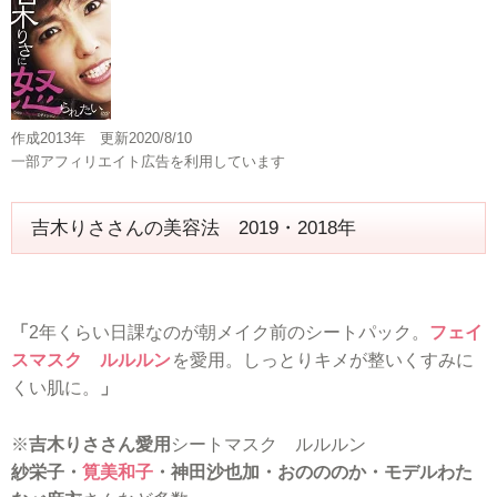
作成2013年 更新2020/8/10
一部アフィリエイト広告を利用しています
吉木りささんの美容法 2019・2018年
「
2年くらい日課なのが朝メイク前のシートパック。
フェイ
スマスク ルルルン
を愛用。しっとりキメが整いくすみに
くい肌に。
」
※
吉木りささん愛用
シートマスク ルルルン
紗栄子・
筧美和子
・神田沙也加・おのののか・モデルわた