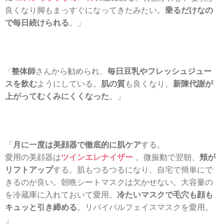
良くなり脚もまっすぐになってきたみたい。
乗るだけなの
で毎日続けられる
。」
整体師
さんから勧められ、
毎日豆乳やフレッシュジュー
「
スを飲む
ようにしている。
肌の質
も良くなり、
新陳代謝が
上がってむくみにくくなった
。」
「
月に一度は美顔器で徹底的に肌ケア
する。
愛用の美顔器は
ツインエレナイザー
。微振動で翌朝、
頬が
リフトアップ
する。肌もつるつるになり、自宅で簡単にで
きるのが良い。朝晩シートマスクは欠かせない。大容量の
を冷蔵庫に入れておいて愛用。
冷たいマスクで毛穴も顔も
キュッと引き締める
。リバイバルフェイスマスクを愛用。
」