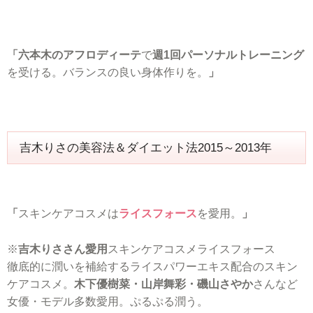
「六本木のアフロディーテ
で
週1回パーソナルトレーニング
を受ける。バランスの良い身体作りを。
」
吉木りさの美容法＆ダイエット法2015～2013年
「
スキンケアコスメは
ライスフォース
を愛用。
」
※
吉木りささん愛用
スキンケアコスメライスフォース
徹底的に潤いを補給するライスパワーエキス配合のスキン
ケアコスメ。
木下優樹菜・山岸舞彩・磯山さやか
さんなど
女優・モデル多数愛用。ぷるぷる潤う。