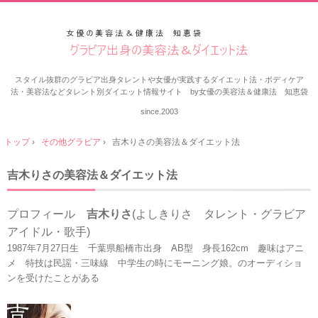
スタイル抜群のグラビア出身タレントや女優が実践するダイエット法・ボディケア
法・美容法などタレント別ダイエット情報サイト by女優の美容法＆健康法 知恵袋
since.2003
トップ
›
その他グラビア
›
吉木りさの美容法＆ダイエット法
吉木りさの美容法＆ダイエット法
プロフィール
吉木りさ
(よしきりさ タレント・グラビア
アイドル・歌手)
1987年7月27日生 千葉県船橋市出身 AB型 身長162cm 趣味はアニ
メ 特技は民謡・三味線 中学生の時にモーニング娘。のオーディショ
ンを受けたことがある