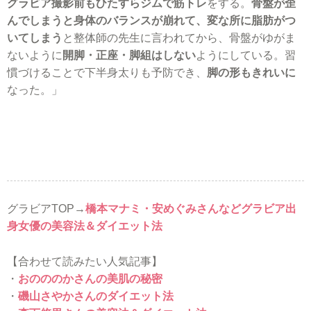
グラビア撮影前もひたすらジムで筋トレ
をする。
骨盤が歪
んでしまうと身体のバランスが崩れて、変な所に脂肪がつ
いてしまう
と整体師の先生に言われてから、骨盤がゆがま
ないように
開脚・正座・脚組はしない
ようにしている。習
慣づけることで下半身太りも予防でき、
脚の形もきれいに
なった。」
グラビアTOP→
橋本マナミ・安めぐみさんなどグラビア出
身女優の美容法＆ダイエット法
【合わせて読みたい人気記事】
・
おのののかさんの美肌の秘密
・
磯山さやかさんのダイエット法