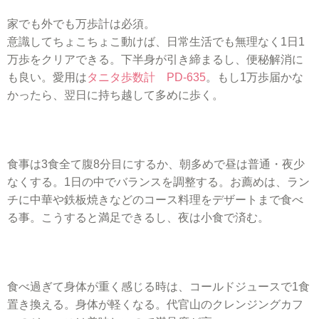
家でも外でも万歩計は必須。
意識してちょこちょこ動けば、日常生活でも無理なく1日1
万歩をクリアできる。下半身が引き締まるし、便秘解消に
も良い。愛用は
タニタ歩数計 PD-635
。もし1万歩届かな
かったら、翌日に持ち越して多めに歩く。
食事は3食全て腹8分目にするか、朝多めで昼は普通・夜少
なくする。1日の中でバランスを調整する。お薦めは、ラン
チに中華や鉄板焼きなどのコース料理をデザートまで食べ
る事。こうすると満足できるし、夜は小食で済む。
食べ過ぎて身体が重く感じる時は、コールドジュースで1食
置き換える。身体が軽くなる。代官山のクレンジングカフ