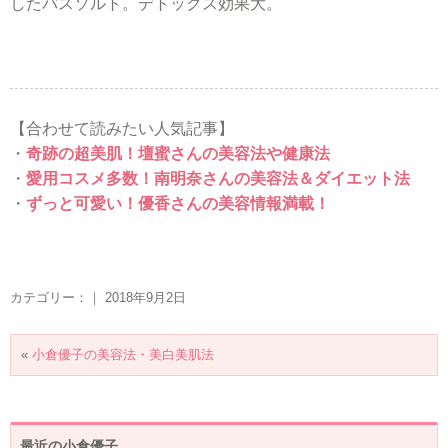
したバスソルト。デトックス効果大。
【合わせて読みたい人気記事】
・
奇跡の超美肌！壇蜜さんの美容法や健康法
・
愛用コスメ多数！南明奈さんの美容法＆ダイエット法
・
ずっと可愛い！優香さんの美容情報満載！
カテゴリー：｜ 2018年9月2日
«
小倉優子の美容法・美白美肌法
最近の小倉優子