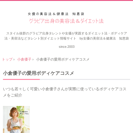
スタイル抜群のグラビア出身タレントや女優が実践するダイエット法・ボディケア
法・美容法などタレント別ダイエット情報サイト by女優の美容法＆健康法 知恵袋
since.2003
トップ
›
小倉優子
›
小倉優子の愛用ボディケアコスメ
小倉優子の愛用ボディケアコスメ
いつも若々しく可愛い小倉優子さんが実際に使っているボディケアコス
メをご紹介