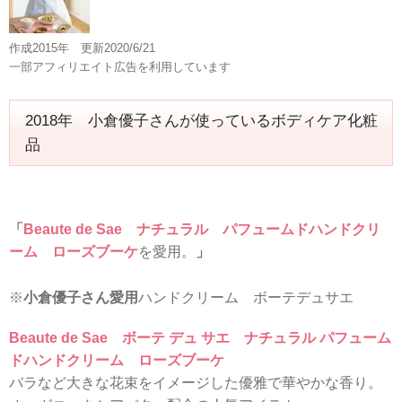
作成2015年 更新2020/6/21
一部アフィリエイト広告を利用しています
2018年 小倉優子さんが使っているボディケア化粧
品
「
Beaute de Sae ナチュラル パフュームドハンドクリ
ーム ローズブーケ
を愛用。
」
※
小倉優子さん愛用
ハンドクリーム ボーテデュサエ
Beaute de Sae ボーテ デュ サエ ナチュラル パフューム
ドハンドクリーム ローズブーケ
バラなど大きな花束をイメージした優雅で華やかな香り。