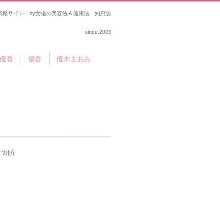
報サイト by女優の美容法＆健康法 知恵袋
since.2003
優香
優香
優木まおみ
ご紹介